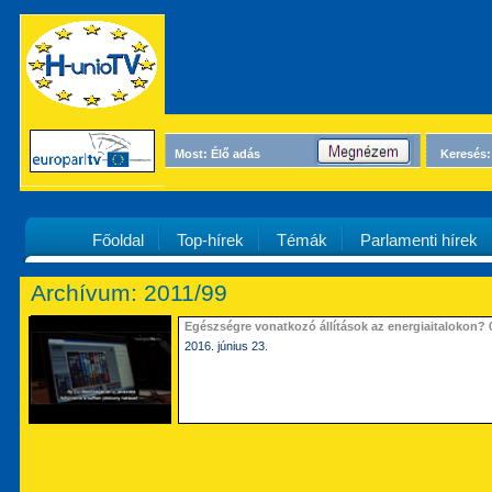
Most: Élő adás
Keresés:
Főoldal
Top-hírek
Témák
Parlamenti hírek
Archívum: 2011/99
Egészségre vonatkozó állítások az energiaitalokon? 
2016. június 23.