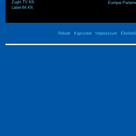
Zugló TV Kft.
Európai Parlame
Label-84 Kft.
|
|
|
Rólunk
Kapcsolat
Impresszum
Elérhet