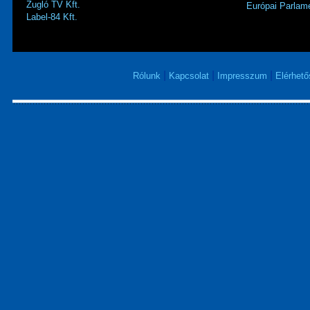
Zugló TV Kft.
Európai Parlame
Label-84 Kft.
|
|
|
Rólunk
Kapcsolat
Impresszum
Elérhet