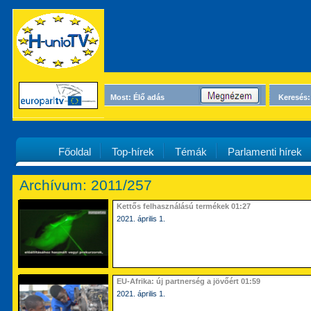
Most: Élő adás
Keresés:
Főoldal
Top-hírek
Témák
Parlamenti hírek
Archívum: 2011/257
Kettős felhasználású termékek 01:27
2021. április 1.
EU-Afrika: új partnerség a jövőért 01:59
2021. április 1.