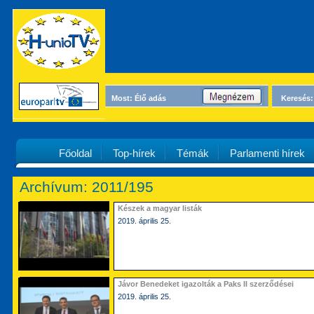
Most: Élő adás
Keresés:
Főoldal
Top-hírek
Témák
Parlamenti hírek
Archívum: 2011/195
Készek a magyar listák
2019. április 25.
Jávor Benedeket igazolták a Paks II szerződései
2019. április 25.