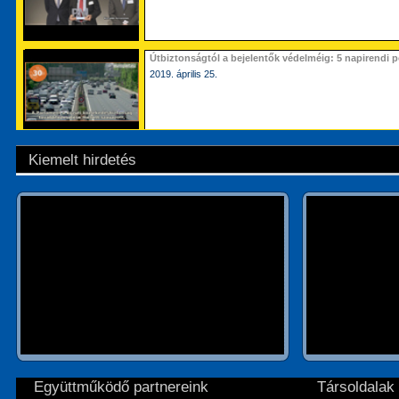
Útbiztonságtól a bejelentők védelméig: 5 napirendi 
2019. április 25.
Kiemelt hirdetés
Együttműködő partnereink
Társoldalak