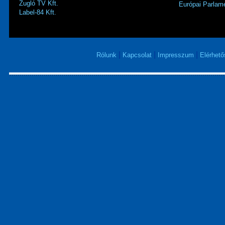
Zugló TV Kft.
Európai Parlame
Label-84 Kft.
|
|
|
Rólunk
Kapcsolat
Impresszum
Elérhet